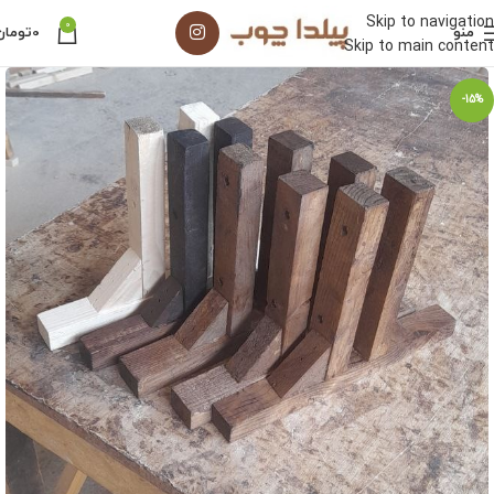
Skip to navigation
0
منو
0
تومان
Skip to main content
-15%