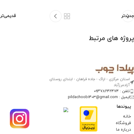
جدیدتر
قدیمی‌تر
پروژه های مرتبط
Potenti parturient parturie
Accessories
استان مرکزی - اراک - جاده فراهان - ابتدای روستای
آزادمرزآباد​
تلفن : ۰۹۳۷۸۲۴۲۴۷۴
ایمیل : pildachoob1403@gmail.com
پیوندها
خانه
فروشگاه
درباره ما