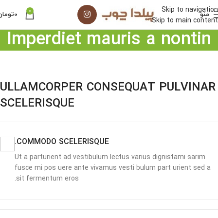
Skip to navigation
0
منو
0
تومان
Skip to main content
Imperdiet mauris a nontin
ULLAMCORPER CONSEQUAT PULVINAR
SCELERISQUE
COMMODO SCELERISQUE.
Ut a parturient ad vestibulum lectus varius dignistami sarim
fusce mi pos uere ante vivamus vesti bulum part urient sed a
sit fermentum eros.