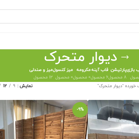
دیوار متحرک
 بازی
پارتیشن
قاب آینه
مکرومه
میز کنسول
میز و صندلی
8 محصول
6 محصول
0 محصول
0 محصول
12 محصول
ورده “دیوار متحرک”
نمایش
9
12
-9%