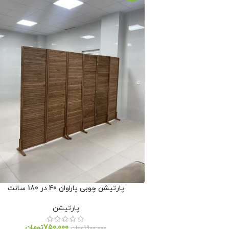
پارتیشن چوبی پاراوان 40 در 180 سانت
پارتیشن
750,000
تومان
900,000
تومان