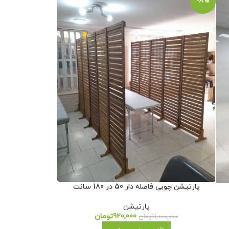
-8%
پارتیشن چوبی فاصله دار 50 در 180 سانت
پارتیشن
920,000
تومان
1,000,000
تومان